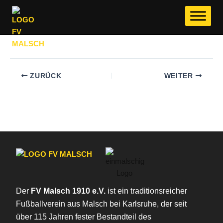
RENE SÖLLNER
ZUM
INHALT
Von
JANNIKGR
/
3 April, 2026
SPRINGEN
ZURÜCK
WEITER
Der
FV Malsch 1910 e.V.
ist ein traditionsreicher
Fußballverein aus Malsch bei Karlsruhe, der seit
über 115 Jahren fester Bestandteil des