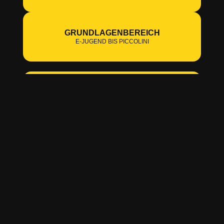
GRUNDLAGENBEREICH
E-JUGEND BIS PICCOLINI
AKTIVE
DAMEN / HERREN / ALTE HERREN
SCHIEDSRICHTER
UNSERE AKTIVEN SCHIEDSRICHTER